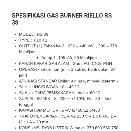
SPESIFIKASI GAS BURNER RIELLO RS
38
MODEL : RS 38
TYPE : 810 T1
OUTPUT (1) Tahap ke-2 : 232 – 440 kW , 200 – 378
Mkal/jam
Tahap 1 :105 kW, 90 Mkal/jam
BAHAN BAKAR GAS ALAM : Gas LPG, CNG, PGN
OPERASI • Intermiten (min. 1 kali berhenti dalam 24
jam)
APLIKASI STANDAR Boiler: air, uap, minyak dietermik
SUHU LINGKUNGAN : 0 – 40 °C
SUHU UDARA PEMBAKARAN : maks. 60 °C
SUPLAI LISTRIK : V : 230 ~ +/-10%, Hz : 50 – fase
tunggal
KAPASITOR MOTOR : uF/V 8/450 12,5/450
TRAFO PENGAPIAN : V1 – V2 230 V – 1 x 8 kV, I1 –
I2 : 1 A – 20 mA
KONSUMSI DAYA LISTRIK W maks. 370 600 560 750