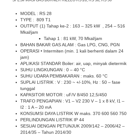
SPESIFIKASI GAS BURNER RIELLO RS 28, RS 38, RS 50
MODEL : RS 28
TYPE : 809 T1
OUTPUT (1) Tahap ke-2 : 163 – 325 kW , 254 – 516
Mkal/jam
Tahap 1 : 81 kW, 70 Mkal/jam
BAHAN BAKAR GAS ALAM : Gas LPG, CNG, PGN
OPERASI • Intermiten (min. 1 kali berhenti dalam 24
jam)
APLIKASI STANDAR Boiler: air, uap, minyak dietermik
SUHU LINGKUNGAN : 0 – 40 °C
SUHU UDARA PEMBAKARAN : maks. 60 °C
SUPLAI LISTRIK : V : 230 ~ +/-10%, Hz : 50 – fase
tunggal
KAPASITOR MOTOR : uF/V 8/450 12,5/450
TRAFO PENGAPIAN : V1 – V2 230 V – 1 x 8 kV, I1 –
I2 : 1 A – 20 mA
KONSUMSI DAYA LISTRIK W maks. 370 600 560 750
PERLINDUNGAN LISTRIK IP 44
SESUAI DENGAN PETUNJUK 2009/142 – 2006/42 –
2014/35 – Tahun 2014/30