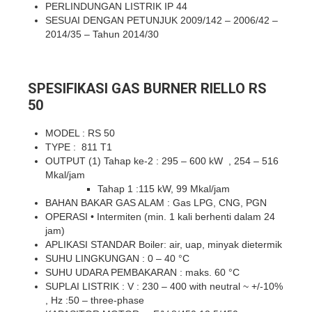
PERLINDUNGAN LISTRIK IP 44
SESUAI DENGAN PETUNJUK 2009/142 – 2006/42 –
2014/35 – Tahun 2014/30
SPESIFIKASI GAS BURNER RIELLO RS
50
MODEL : RS 50
TYPE : 811 T1
OUTPUT (1) Tahap ke-2 : 295 – 600 kW , 254 – 516
Mkal/jam
Tahap 1 :115 kW, 99 Mkal/jam
BAHAN BAKAR GAS ALAM : Gas LPG, CNG, PGN
OPERASI • Intermiten (min. 1 kali berhenti dalam 24
jam)
APLIKASI STANDAR Boiler: air, uap, minyak dietermik
SUHU LINGKUNGAN : 0 – 40 °C
SUHU UDARA PEMBAKARAN : maks. 60 °C
SUPLAI LISTRIK : V : 230 – 400 with neutral ~ +/-10%
, Hz :50 – three-phase