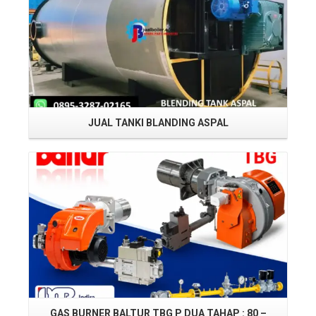
JUAL TANKI BLANDING ASPAL
Read More
GAS BURNER BALTUR TBG P DUA TAHAP : 80 –
J