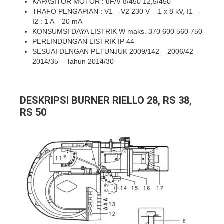
KAPASITOR MOTOR : uF/V 8/450 12,5/450
TRAFO PENGAPIAN : V1 – V2 230 V – 1 x 8 kV, I1 –
I2 : 1 A – 20 mA
KONSUMSI DAYA LISTRIK W maks. 370 600 560 750
PERLINDUNGAN LISTRIK IP 44
SESUAI DENGAN PETUNJUK 2009/142 – 2006/42 –
2014/35 – Tahun 2014/30
DESKRIPSI BURNER RIELLO 28, RS 38,
RS 50