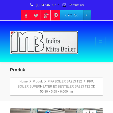
(1) 13 546 897
/
Contact Us
Cart:
Rp
0
Produk
Home
Produk
PIPA BOILER SA213 T12
PIPA
BOILER SUPERHEATER EX BENTELER SA213 T12 OD
50.80 x 5.58 x 6.000mm