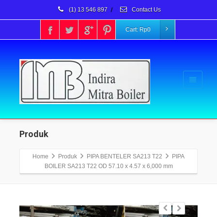
(1) 13 546 897
/
Contact Us
Cart:
Rp
0
Produk
Home
Produk
PIPA BENTELER SA213 T22
PIPA
BOILER SA213 T22 OD 57.10 x 4.57 x 6,000 mm