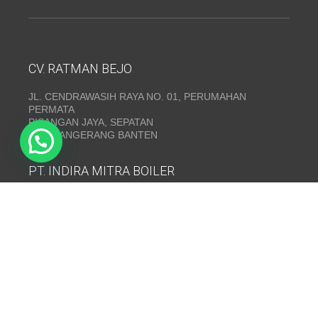
CV. RATMAN BEJO
JL. CENDRAWASIH RAYA NO. 01, PERUMAHAN
PERMATA
PISANGAN JAYA, SEPATAN
KAB. TANGERANG BANTEN
PT. INDIRA MITRA BOILER
Emerald Residence Sepatan Ruko 8i, RT.026/RW.005,
Kosambi, Kec. Sukadiri, Kabupaten Tangerang, Banten
15530
Telepon:
(021) 35295874
INDIRA MITRA BOILER~ Fabrikasi boiler dan Thermal Oil
Heater
www.mitraboiler.com
Copyright © 2026