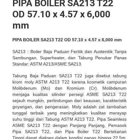
PIPA BOILER SA213 T22
OD 57.10 x 4.57 x 6,000
mm
PIPA BOILER SA213 T22 OD 57.10 x 4.57 x 6,000 mm
SA213 : Boiler Baja Paduan Feritik dan Austenitik Tanpa
Sambungan, Superheater, dan Tabung Penukar Panas
Standar: ASTM A213/ASME SA213.
Tabung Baja Paduan SA213 T22 juga disebut tabung
krom moly ASTM A213 T22 karena kosmetik campuran
Molibdenum (Mo) dan Kromium (Cr). Molibdenum
menjaga kualitas silinder persegi ASME SA213 T22
sejauh mungkin, perlindungan dari keausan, karakteristik
goyangan, dan pengerasan. Moly adalah zat tambahan
tunggal terbaik yang meningkatkan kualitas merayap
suhu tinggi dari Tabung ASTM A213 T22. Pipa Seamless
ASME SA213 T22 dengan Panjang Panjang, Pemasok
Pipa SA213 T22, dan Pipa Boiler T22 Bertekanan
Tinggi dapat diakses dalam kondisi panas hingga 22,5m.