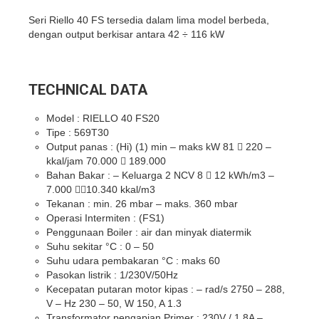
Seri Riello 40 FS tersedia dalam lima model berbeda,
dengan output berkisar antara 42 ÷ 116 kW
TECHNICAL DATA
Model : RIELLO 40 FS20
Tipe : 569T30
Output panas : (Hi) (1) min – maks kW 81  220 –
kkal/jam 70.000  189.000
Bahan Bakar : – Keluarga 2 NCV 8  12 kWh/m3 –
7.000 10.340 kkal/m3
Tekanan : min. 26 mbar – maks. 360 mbar
Operasi Intermiten : (FS1)
Penggunaan Boiler : air dan minyak diatermik
Suhu sekitar °C : 0 – 50
Suhu udara pembakaran °C : maks 60
Pasokan listrik : 1/230V/50Hz
Kecepatan putaran motor kipas : – rad/s 2750 – 288,
V – Hz 230 – 50, W 150, A 1.3
Transformator pengapian Primer : 230V / 1.8A –