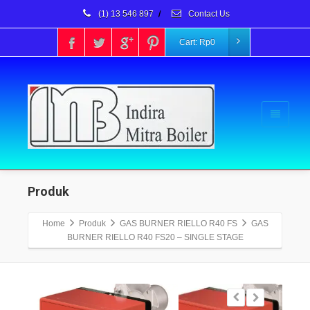
(1) 13 546 897
/
Contact Us
Cart:
Rp
0
Produk
Home
Produk
GAS BURNER RIELLO R40 FS
GAS
BURNER RIELLO R40 FS20 – SINGLE STAGE