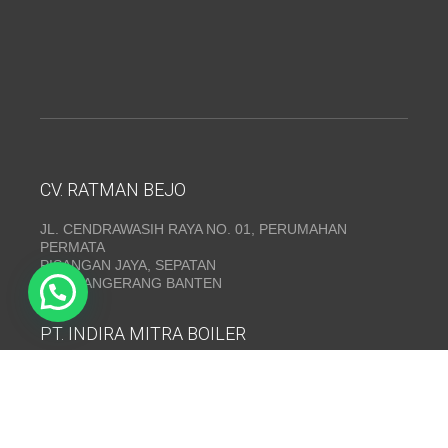
CV. RATMAN BEJO
JL. CENDRAWASIH RAYA NO. 01, PERUMAHAN
PERMATA
PISANGAN JAYA, SEPATAN
KAB. TANGERANG BANTEN
PT. INDIRA MITRA BOILER
Emerald Residence Sepatan Ruko 8i, RT.026/RW.005,
Kosambi, Kec. Sukadiri, Kabupaten Tangerang, Banten
15530
Telepon:
(021) 35295874