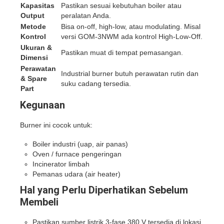
Kapasitas
Pastikan sesuai kebutuhan boiler atau
Output
peralatan Anda.
Metode
Bisa on-off, high-low, atau modulating. Misal
Kontrol
versi GOM‑3NWM ada kontrol High-Low-Off.
Ukuran &
Pastikan muat di tempat pemasangan.
Dimensi
Perawatan
Industrial burner butuh perawatan rutin dan
& Spare
suku cadang tersedia.
Part
Kegunaan
Burner ini cocok untuk:
Boiler industri (uap, air panas)
Oven / furnace pengeringan
Incinerator limbah
Pemanas udara (air heater)
Hal yang Perlu Diperhatikan Sebelum
Membeli
Pastikan sumber listrik 3-fase 380 V tersedia di lokasi.