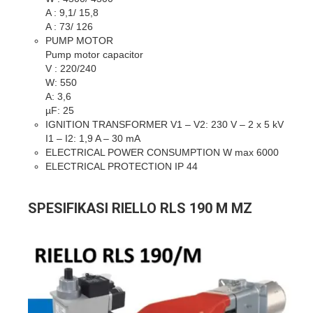
A : 9,1/ 15,8
A : 73/ 126
PUMP MOTOR
Pump motor capacitor
V : 220/240
W: 550
A: 3,6
µF: 25
IGNITION TRANSFORMER V1 – V2: 230 V – 2 x 5 kV
I1 – I2: 1,9 A – 30 mA
ELECTRICAL POWER CONSUMPTION W max 6000
ELECTRICAL PROTECTION IP 44
SPESIFIKASI RIELLO RLS 190 M MZ