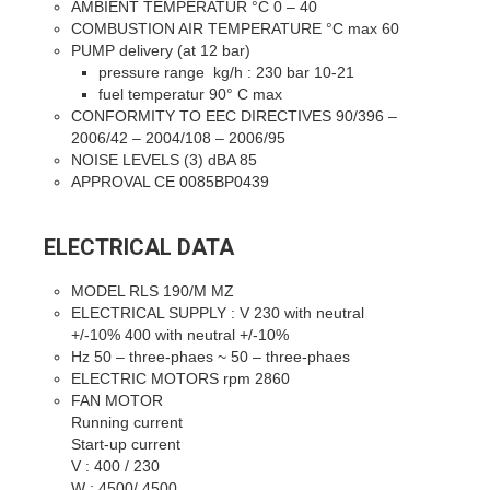
AMBIENT TEMPERATUR °C 0 – 40
COMBUSTION AIR TEMPERATURE °C max 60
PUMP delivery (at 12 bar)
pressure range kg/h : 230 bar 10-21
fuel temperatur 90° C max
CONFORMITY TO EEC DIRECTIVES 90/396 –
2006/42 – 2004/108 – 2006/95
NOISE LEVELS (3) dBA 85
APPROVAL CE 0085BP0439
ELECTRICAL DATA
MODEL RLS 190/M MZ
ELECTRICAL SUPPLY : V 230 with neutral
+/-10% 400 with neutral +/-10%
Hz 50 – three-phaes ~ 50 – three-phaes
ELECTRIC MOTORS rpm 2860
FAN MOTOR
Running current
Start-up current
V : 400 / 230
W : 4500/ 4500