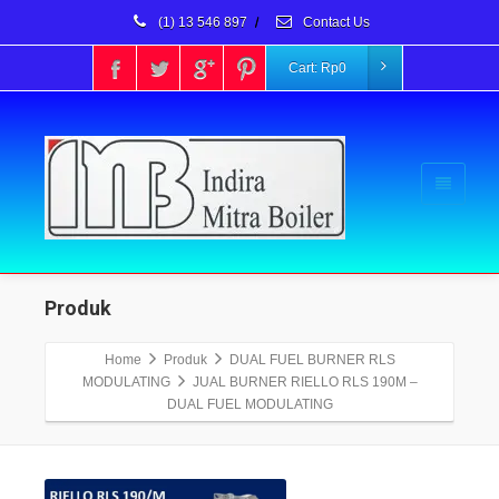
(1) 13 546 897
/
Contact Us
Cart:
Rp
0
Produk
Home
Produk
DUAL FUEL BURNER RLS
MODULATING
JUAL BURNER RIELLO RLS 190M –
DUAL FUEL MODULATING