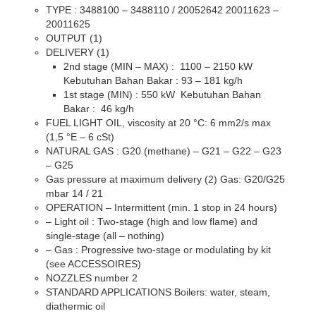
TYPE : 3488100 – 3488110 / 20052642 20011623 –
20011625
OUTPUT (1)
DELIVERY (1)
2nd stage (MIN – MAX) : 1100 – 2150 kW
Kebutuhan Bahan Bakar : 93 – 181 kg/h
1st stage (MIN) : 550 kW Kebutuhan Bahan
Bakar : 46 kg/h
FUEL LIGHT OIL, viscosity at 20 °C: 6 mm2/s max
(1,5 °E – 6 cSt)
NATURAL GAS : G20 (methane) – G21 – G22 – G23
– G25
Gas pressure at maximum delivery (2) Gas: G20/G25
mbar 14 / 21
OPERATION – Intermittent (min. 1 stop in 24 hours)
– Light oil : Two-stage (high and low flame) and
single-stage (all – nothing)
– Gas : Progressive two-stage or modulating by kit
(see ACCESSOIRES)
NOZZLES number 2
STANDARD APPLICATIONS Boilers: water, steam,
diathermic oil