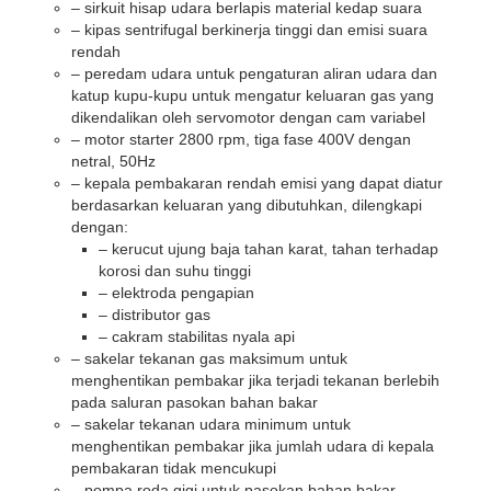
– sirkuit hisap udara berlapis material kedap suara
– kipas sentrifugal berkinerja tinggi dan emisi suara
rendah
– peredam udara untuk pengaturan aliran udara dan
katup kupu-kupu untuk mengatur keluaran gas yang
dikendalikan oleh servomotor dengan cam variabel
– motor starter 2800 rpm, tiga fase 400V dengan
netral, 50Hz
– kepala pembakaran rendah emisi yang dapat diatur
berdasarkan keluaran yang dibutuhkan, dilengkapi
dengan:
– kerucut ujung baja tahan karat, tahan terhadap
korosi dan suhu tinggi
– elektroda pengapian
– distributor gas
– cakram stabilitas nyala api
– sakelar tekanan gas maksimum untuk
menghentikan pembakar jika terjadi tekanan berlebih
pada saluran pasokan bahan bakar
– sakelar tekanan udara minimum untuk
menghentikan pembakar jika jumlah udara di kepala
pembakaran tidak mencukupi
– pompa roda gigi untuk pasokan bahan bakar