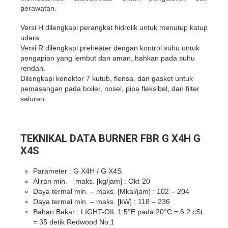
perawatan.
Versi H dilengkapi perangkat hidrolik untuk menutup katup
udara.
Versi R dilengkapi preheater dengan kontrol suhu untuk
pengapian yang lembut dan aman, bahkan pada suhu
rendah.
Dilengkapi konektor 7 kutub, flensa, dan gasket untuk
pemasangan pada boiler, nosel, pipa fleksibel, dan filter
saluran.
TEKNIKAL DATA BURNER FBR G X4H G
X4S
Parameter : G X4H / G X4S
Aliran min. – maks. [kg/jam] : Okt-20
Daya termal min. – maks. [Mkal/jam] : 102 – 204
Daya termal min. – maks. [kW] : 118 – 236
Bahan Bakar : LIGHT-OIL 1.5°E pada 20°C = 6.2 cSt
= 35 detik Redwood No.1