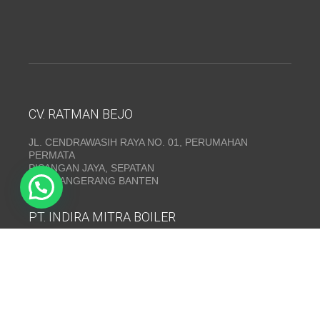
CV. RATMAN BEJO
JL. CENDRAWASIH RAYA NO. 01, PERUMAHAN
PERMATA
PISANGAN JAYA, SEPATAN
KAB. TANGERANG BANTEN
PT. INDIRA MITRA BOILER
Emerald Residence Sepatan Ruko 8i, RT.026/RW.005,
Kosambi, Kec. Sukadiri, Kabupaten Tangerang, Banten
15530
Telepon:
(021) 35295874