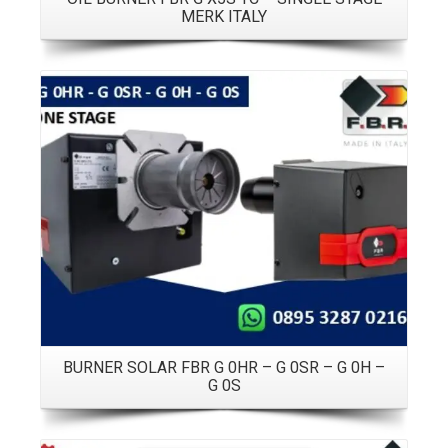
MERK ITALY
Details
BURNER SOLAR FBR G 0HR – G 0SR – G 0H –
G 0S