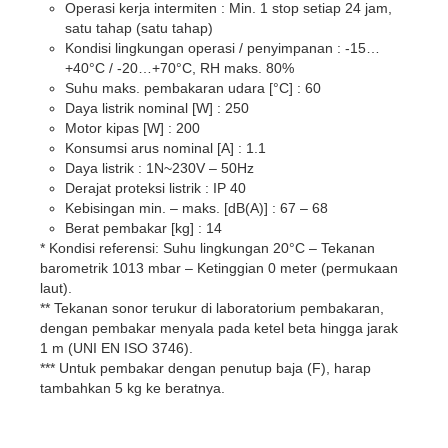
Operasi kerja intermiten : Min. 1 stop setiap 24 jam,
satu tahap (satu tahap)
Kondisi lingkungan operasi / penyimpanan : -15…
+40°C / -20…+70°C, RH maks. 80%
Suhu maks. pembakaran udara [°C] : 60
Daya listrik nominal [W] : 250
Motor kipas [W] : 200
Konsumsi arus nominal [A] : 1.1
Daya listrik : 1N~230V – 50Hz
Derajat proteksi listrik : IP 40
Kebisingan min. – maks. [dB(A)] : 67 – 68
Berat pembakar [kg] : 14
* Kondisi referensi: Suhu lingkungan 20°C – Tekanan
barometrik 1013 mbar – Ketinggian 0 meter (permukaan
laut).
** Tekanan sonor terukur di laboratorium pembakaran,
dengan pembakar menyala pada ketel beta hingga jarak
1 m (UNI EN ISO 3746).
*** Untuk pembakar dengan penutup baja (F), harap
tambahkan 5 kg ke beratnya.