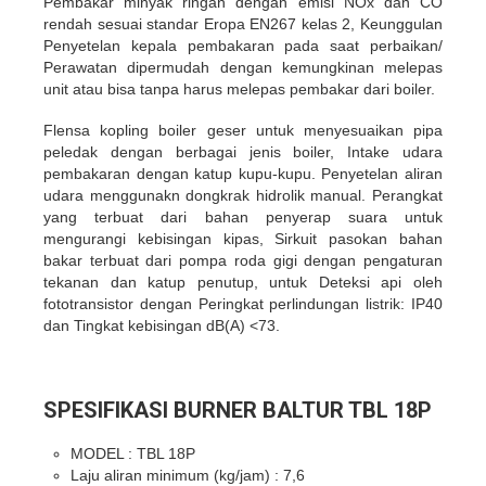
Pembakar minyak ringan dengan emisi NOx dan CO
rendah sesuai standar Eropa EN267 kelas 2, Keunggulan
Penyetelan kepala pembakaran pada saat perbaikan/
Perawatan dipermudah dengan kemungkinan melepas
unit atau bisa tanpa harus melepas pembakar dari boiler.
Flensa kopling boiler geser untuk menyesuaikan pipa
peledak dengan berbagai jenis boiler, Intake udara
pembakaran dengan katup kupu-kupu. Penyetelan aliran
udara menggunakn dongkrak hidrolik manual. Perangkat
yang terbuat dari bahan penyerap suara untuk
mengurangi kebisingan kipas, Sirkuit pasokan bahan
bakar terbuat dari pompa roda gigi dengan pengaturan
tekanan dan katup penutup, untuk Deteksi api oleh
fototransistor dengan Peringkat perlindungan listrik: IP40
dan Tingkat kebisingan dB(A) <73.
SPESIFIKASI BURNER BALTUR TBL 18P
MODEL : TBL 18P
Laju aliran minimum (kg/jam) : 7,6