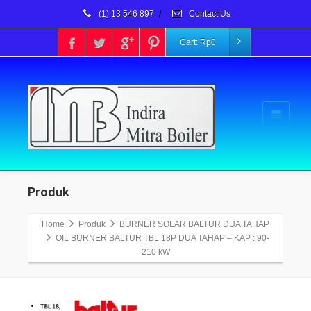
(1) 13 546 897
/
Contact Us
Cart:
Rp
0
Produk
Home
Produk
BURNER SOLAR BALTUR DUA TAHAP
OIL BURNER BALTUR TBL 18P DUA TAHAP – KAP : 90-
210 kW