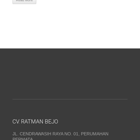
Read More
CV. RATMAN BEJO
JL. CENDRAWASIH RAYA NO. 01, PERUMAHAN
PERMATA