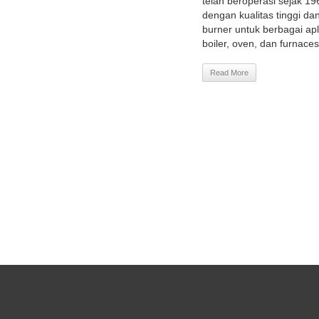
telah beroperasi sejak 19
dengan kualitas tinggi d
burner untuk berbagai apli
boiler, oven, dan furnace
Read More