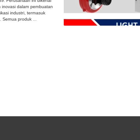
69. Perusahaan ini dikenal
an inovasi dalam pembuatan
kasi industri, termasuk
s. Semua produk ...