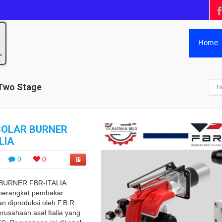
Home
 Two Stage
H
/SOLAR BURNER
LIA
0
0
 BURNER FBR-ITALIA
 perangkat pembakar
an diproduksi oleh F.B.R.
perusahaan asal Italia yang