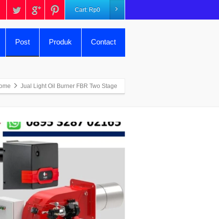
Cart:
Rp
0
Post
Produk
Contact
ome
Jual Light Oil Burner FBR Two Stage