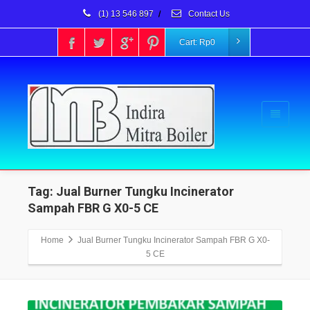
(1) 13 546 897
/
Contact Us
Cart:
Rp
0
Tag: Jual Burner Tungku Incinerator
Sampah FBR G X0-5 CE
Home
Jual Burner Tungku Incinerator Sampah FBR G X0-
5 CE