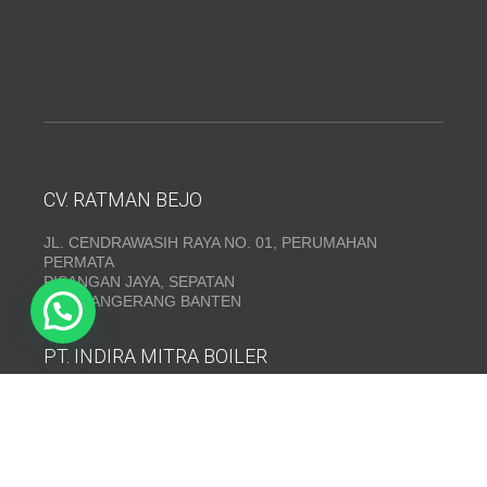
CV. RATMAN BEJO
JL. CENDRAWASIH RAYA NO. 01, PERUMAHAN
PERMATA
PISANGAN JAYA, SEPATAN
KAB. TANGERANG BANTEN
PT. INDIRA MITRA BOILER
Emerald Residence Sepatan Ruko 8i, RT.026/RW.005,
Kosambi, Kec. Sukadiri, Kabupaten Tangerang, Banten
15530
Telepon:
(021) 35295874