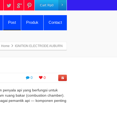
Cart:
Rp
0
Post
Produk
Contact
Home
IGNITION ELECTRODE AUBURN
0
0
penyala api yang berfungsi untuk
lam ruang bakar (combustion chamber).
 sebagai pemantik api — komponen penting