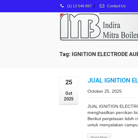
(1) 13 546 897
/
Contact Us
Tag: IGNITION ELECTRODE A
JUAL IGNITION 
25
October 25, 2025
Oct
2025
JUAL IGNITION ELECTRODE
menghasilkan percikan li
Berikut penjelasan lebih 
untuk menyalakan campur
Read More