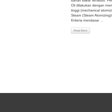
bahan bakar tersebut. P
Oil dilakukan dengan m
tinggi (mechanical atomiz
Steam (Steam Atomizing)/
Kriteria mendasar ...
Read More