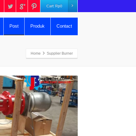
Cart:
Rp
0
Post
Produk
Contact
Home
Supplier Burner