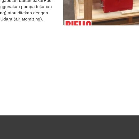
engabutan bahan bakarFuel
enggunakan pompa tekanan
ing) atau ditekan dengan
Udara (air atomizing).