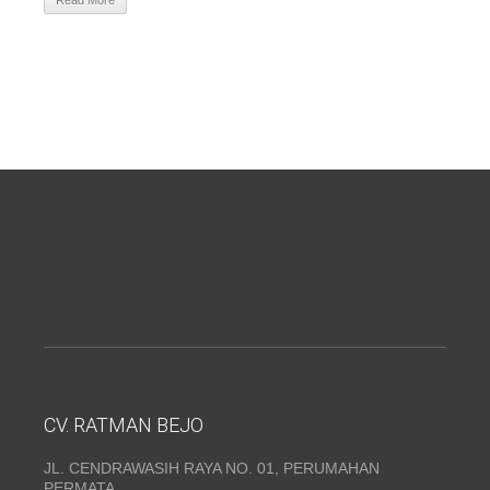
Read More
CV. RATMAN BEJO
JL. CENDRAWASIH RAYA NO. 01, PERUMAHAN
PERMATA