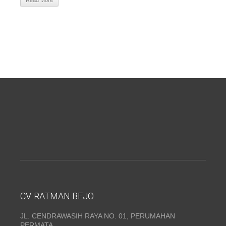
Read More
CV. RATMAN BEJO
JL. CENDRAWASIH RAYA NO. 01, PERUMAHAN
PERMATA