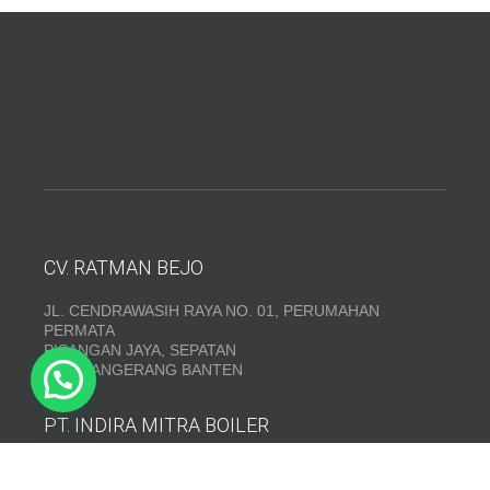
CV. RATMAN BEJO
JL. CENDRAWASIH RAYA NO. 01, PERUMAHAN
PERMATA
PISANGAN JAYA, SEPATAN
KAB. TANGERANG BANTEN
PT. INDIRA MITRA BOILER
Emerald Residence Sepatan Ruko 8i, RT.026/RW.005,
Kosambi, Kec. Sukadiri, Kabupaten Tangerang, Banten