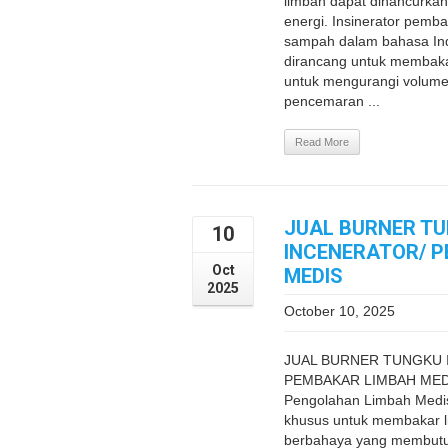
limbah dapat dihancurkan
energi. Insinerator pemb
sampah dalam bahasa Ind
dirancang untuk membaka
untuk mengurangi volum
pencemaran ...
Read More
JUAL BURNER T
10
INCENERATOR/ 
Oct
MEDIS
2025
October 10, 2025
JUAL BURNER TUNGKU 
PEMBAKAR LIMBAH MEDIS
Pengolahan Limbah Medi
khusus untuk membakar l
berbahaya yang membutuh