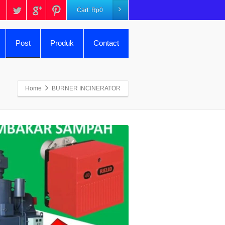
Cart:
Rp
0
Post
Produk
Contact
Home
BURNER INCINERATOR