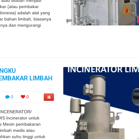
 atau diubah menjadi
akar (atau pembakar
onesia) adalah alat yang
r bahan limbah, biasanya
enya dan mengurangi
UNGKU
PEMBAKAR LIMBAH
0
0
INCENERATOR/
 Incinerator untuk
s Mesin pembakaran
imbah medis atau
kan suhu tinggi untuk