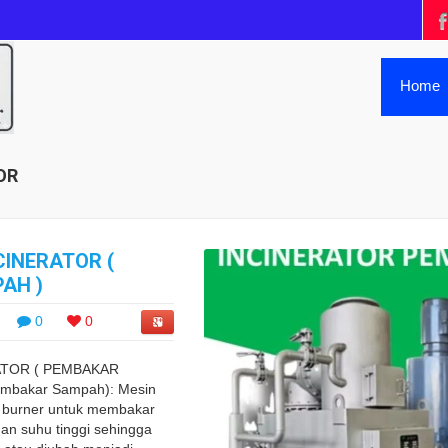
Home
OR
CINERATOR (
AH )
0
0
ATOR ( PEMBAKAR
embakar Sampah): Mesin
 burner untuk membakar
an suhu tinggi sehingga