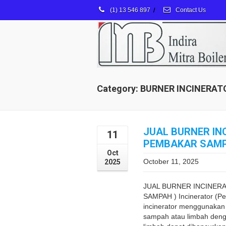
(1) 13 546 897
/
Contact Us
Category: BURNER INCINERAT
JUAL BURNER IN
11
PEMBAKAR SAMP
Oct
October 11, 2025
2025
JUAL BURNER INCINER
SAMPAH ) Incinerator (P
incinerator menggunakan
sampah atau limbah deng