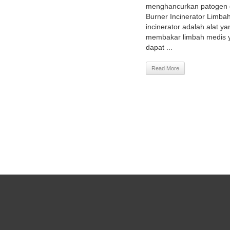
menghancurkan patogen d
Burner Incinerator Limba
incinerator adalah alat y
membakar limbah medis y
dapat ...
Read More