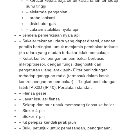
– kerucut kepala baja tahan karat, tahan terhadap
suhu tinggi
– elektroda pengapian
– probe ionisasi
– distributor gas
– cakram stabilitas nyala api
– Jendela pemeriksaan nyala api
– Sakelar tekanan udara yang dapat disetel, dengan
pemilih bertingkat, untuk menjamin pembakar terkunci
jika udara yang mudah terbakar tidak mencukupi
– Kotak kontrol pengaman pembakar berbasis
mikroprosesor, dengan fungsi diagnostik dan
pengaturan ulang jarak jauh- Filter perlindungan
terhadap gangguan radio (termasuk dalam kotak
kontrol pengaman pembakar) – Tingkat perlindungan
listrik IP X0D (IP 40). Peralatan standar:
– Flensa geser
– Layar insulasi flensa
– Sekrup dan mur untuk memasang flensa ke boiler
– Steker 4-pin
– Steker 7-pin
– Kit pelepas kendali jarak jauh
– Buku petunjuk untuk pemasangan, penggunaan,