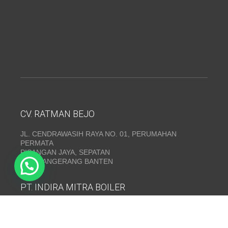
CV. RATMAN BEJO
JL. CENDRAWASIH RAYA NO. 01, PERUMAHAN
PERMATA
PISANGAN JAYA, SEPATAN
KAB. TANGERANG BANTEN
PT. INDIRA MITRA BOILER
Emerald Residence Sepatan Ruko 8i, RT.026/RW.005,
Kosambi, Kec. Sukadiri, Kabupaten Tangerang, Banten
15530