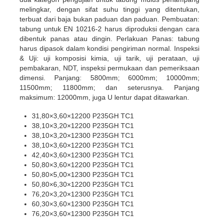
melingkar, dengan sifat suhu tinggi yang ditentukan,
terbuat dari baja bukan paduan dan paduan. Pembuatan:
tabung untuk EN 10216-2 harus diproduksi dengan cara
dibentuk panas atau dingin. Perlakuan Panas: tabung
harus dipasok dalam kondisi pengiriman normal. Inspeksi
& Uji: uji komposisi kimia, uji tarik, uji perataan, uji
pembakaran, NDT, inspeksi permukaan dan pemeriksaan
dimensi. Panjang: 5800mm; 6000mm; 10000mm;
11500mm; 11800mm; dan seterusnya. Panjang
maksimum: 12000mm, juga U lentur dapat ditawarkan.
31,80×3,60×12200 P235GH TC1
38,10×3,20×12200 P235GH TC1
38,10×3,20×12300 P235GH TC1
38,10×3,60×12200 P235GH TC1
42,40×3,60×12300 P235GH TC1
50,80×3,60×12200 P235GH TC1
50,80×5,00×12300 P235GH TC1
50,80×6,30×12200 P235GH TC1
76,20×3,20×12300 P235GH TC1
60,30×3,60×12300 P235GH TC1
76,20×3,60×12300 P235GH TC1