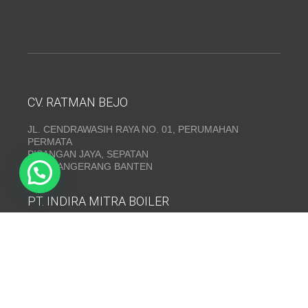
CV. RATMAN BEJO
JL. CENDRAWASIH RAYA NO. 01, PERUMAHAN
PERMATA
PISANGAN JAYA, SEPATAN
KAB. TANGERANG BANTEN
PT. INDIRA MITRA BOILER
Emerald Residence Sepatan Ruko 8i, RT.026/RW.005,
Kosambi, Kec. Sukadiri, Kabupaten Tangerang, Banten
15530
Telepon:
(021) 35295874