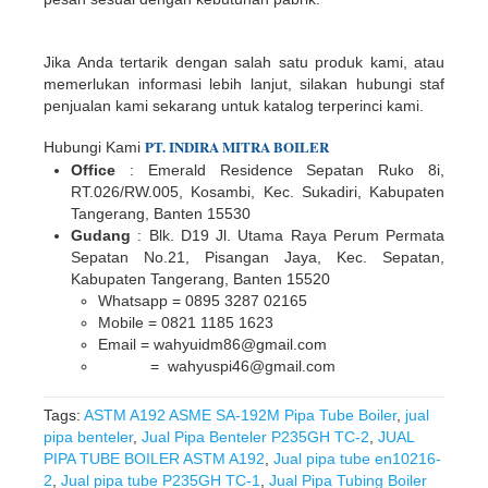
Jika Anda tertarik dengan salah satu produk kami, atau
memerlukan informasi lebih lanjut, silakan hubungi staf
penjualan kami sekarang untuk katalog terperinci kami.
PT.
INDIR
A
MITRA BOILER
Hubungi Kami
Office
: Emerald Residence Sepatan Ruko 8i,
RT.026/RW.005, Kosambi, Kec. Sukadiri, Kabupaten
Tangerang, Banten 15530
Gudang
: Blk. D19 Jl. Utama Raya Perum Permata
Sepatan No.21, Pisangan Jaya, Kec. Sepatan,
Kabupaten Tangerang, Banten 15520
Whatsapp = 0895 3287 02165
Mobile = 0821 1185 1623
Email = wahyuidm86@gmail.com
= wahyuspi46@gmail.com
Tags:
ASTM A192 ASME SA-192M Pipa Tube Boiler
,
jual
pipa benteler
,
Jual Pipa Benteler P235GH TC-2
,
JUAL
PIPA TUBE BOILER ASTM A192
,
Jual pipa tube en10216-
2
,
Jual pipa tube P235GH TC-1
,
Jual Pipa Tubing Boiler