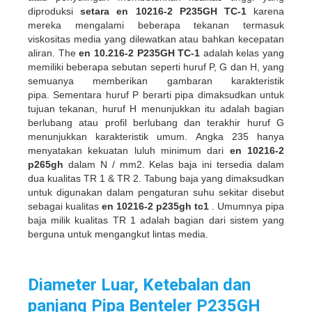
diproduksi
setara en 10216-2 P235GH TC-1
karena
mereka mengalami beberapa tekanan termasuk
viskositas media yang dilewatkan atau bahkan kecepatan
aliran. The
en 10.216-2 P235GH TC-1
adalah kelas yang
memiliki beberapa sebutan seperti huruf P, G dan H, yang
semuanya memberikan gambaran karakteristik
pipa. Sementara huruf P berarti pipa dimaksudkan untuk
tujuan tekanan, huruf H menunjukkan itu adalah bagian
berlubang atau profil berlubang dan terakhir huruf G
menunjukkan karakteristik umum. Angka 235 hanya
menyatakan kekuatan luluh minimum dari
en 10216-2
p265gh
dalam N / mm2. Kelas baja ini tersedia dalam
dua kualitas TR 1 & TR 2. Tabung baja yang dimaksudkan
untuk digunakan dalam pengaturan suhu sekitar disebut
sebagai kualitas
en 10216-2 p235gh tc1
. Umumnya pipa
baja milik kualitas TR 1 adalah bagian dari sistem yang
berguna untuk mengangkut lintas media.
Diameter Luar, Ketebalan dan
panjang Pipa Benteler P235GH