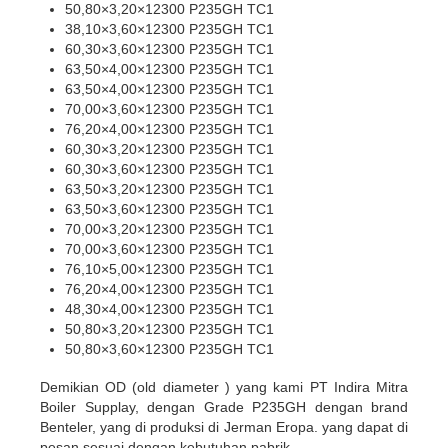
50,80×3,20×12300 P235GH TC1
38,10×3,60×12300 P235GH TC1
60,30×3,60×12300 P235GH TC1
63,50×4,00×12300 P235GH TC1
63,50×4,00×12300 P235GH TC1
70,00×3,60×12300 P235GH TC1
76,20×4,00×12300 P235GH TC1
60,30×3,20×12300 P235GH TC1
60,30×3,60×12300 P235GH TC1
63,50×3,20×12300 P235GH TC1
63,50×3,60×12300 P235GH TC1
70,00×3,20×12300 P235GH TC1
70,00×3,60×12300 P235GH TC1
76,10×5,00×12300 P235GH TC1
76,20×4,00×12300 P235GH TC1
48,30×4,00×12300 P235GH TC1
50,80×3,20×12300 P235GH TC1
50,80×3,60×12300 P235GH TC1
Demikian OD (old diameter ) yang kami PT Indira Mitra
Boiler Supplay, dengan Grade P235GH dengan brand
Benteler, yang di produksi di Jerman Eropa. yang dapat di
pesan sesuai dengan kebutuhan pabrik.