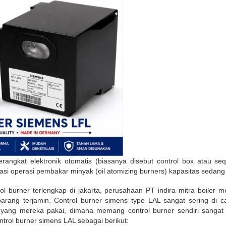
angkat elektronik otomatis (biasanya disebut control box atau seq
i operasi pembakar minyak (oil atomizing burners) kapasitas sedang
ol burner terlengkap di jakarta, perusahaan PT indira mitra boiler 
arang terjamin. Control burner simens type LAL sangat sering di ca
 yang mereka pakai, dimana memang control burner sendiri sangat
ontrol burner simens LAL sebagai berikut: