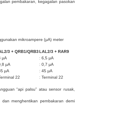
egagalan pembakaran, kegagalan pasokan
nggunakan mikroampere (μA) meter
AL2/3 + QRB1/QRB3
LAL2/3 + RAR9
8 µA
: 6,5 µA
0,8 µA
: 0,7 µA
35 µA
: 45 µA
Terminal 22
: Terminal 22
guan “api palsu” atau sensor rusak,
i dan menghentikan pembakaran demi