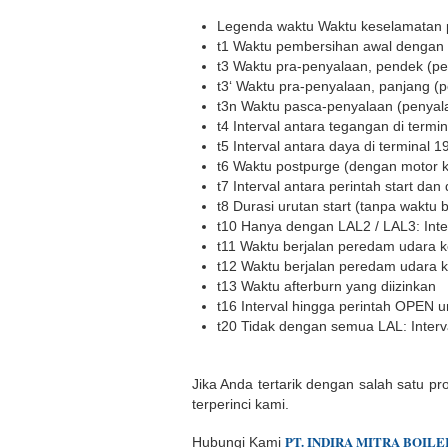
Legenda waktu Waktu keselamatan
t1 Waktu pembersihan awal dengan
t3 Waktu pra-penyalaan, pendek (pe
t3‘ Waktu pra-penyalaan, panjang (p
t3n Waktu pasca-penyalaan (penyala
t4 Interval antara tegangan di term
t5 Interval antara daya di terminal
t6 Waktu postpurge (dengan motor 
t7 Interval antara perintah start da
t8 Durasi urutan start (tanpa waktu 
t10 Hanya dengan LAL2 / LAL3: Inte
t11 Waktu berjalan peredam udara 
t12 Waktu berjalan peredam udara k
t13 Waktu afterburn yang diizinkan
t16 Interval hingga perintah OPEN 
t20 Tidak dengan semua LAL: Interva
Jika Anda tertarik dengan salah satu pr
terperinci kami.
PT.
INDIR
A
MITRA BOILE
Hubungi Kami