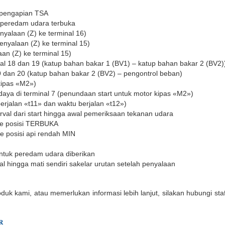
 pengapian TSA
 peredam udara terbuka
nyalaan (Z) ke terminal 16)
enyalaan (Z) ke terminal 15)
an (Z) ke terminal 15)
inal 18 dan 19 (katup bahan bakar 1 (BV1) – katup bahan bakar 2 (BV2)
 19 dan 20 (katup bahan bakar 2 (BV2) – pengontrol beban)
kipas «M2»)
n daya di terminal 7 (penundaan start untuk motor kipas «M2»)
berjalan «t11» dan waktu berjalan «t12»)
rval dari start hingga awal pemeriksaan tekanan udara
ke posisi TERBUKA
e posisi api rendah MIN
untuk peredam udara diberikan
l hingga mati sendiri sakelar urutan setelah penyalaan
oduk kami, atau memerlukan informasi lebih lanjut, silakan hubungi st
R