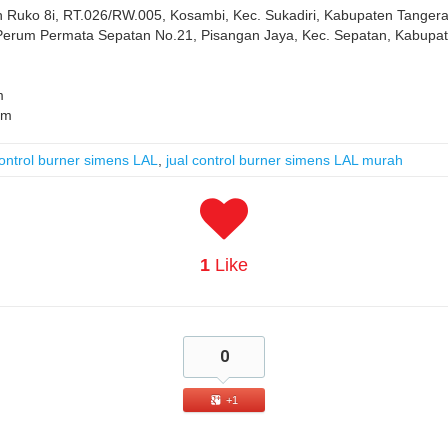
 Ruko 8i, RT.026/RW.005, Kosambi, Kec. Sukadiri, Kabupaten Tanger
 Perum Permata Sepatan No.21, Pisangan Jaya, Kec. Sepatan, Kabupa
m
om
control burner simens LAL
,
jual control burner simens LAL murah
1
Like
0
+1