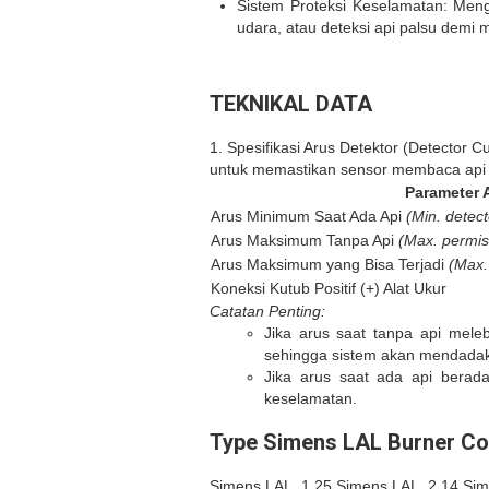
Sistem Proteksi Keselamatan: Meng
udara, atau deteksi api palsu demi
TEKNIKAL DATA
1. Spesifikasi Arus Detektor (Detector C
untuk memastikan sensor membaca api d
Parameter 
Arus Minimum Saat Ada Api
(Min. detect
Arus Maksimum Tanpa Api
(Max. permiss
Arus Maksimum yang Bisa Terjadi
(Max.
Koneksi Kutub Positif (+) Alat Ukur
Catatan Penting:
Jika arus saat tanpa api
melebi
sehingga sistem akan mendadak
Jika arus saat ada api
berada
keselamatan.
Type Simens LAL Burner Co
Simens LAL. 1.25 Simens LAL. 2.14 Sim