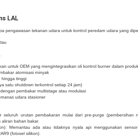
ens LAL
pa pengawasan tekanan udara untuk kontrol peredam udara yang dipe
atau
…
jukan untuk OEM yang mengintegrasikan oli kontrol burner dalam pro
mbakar atomisasi minyak
hingga tinggi
ya satu shutdown terkontrol setiap 24 jam)
l dengan pembakar multistage atau modulasi
emanas udara stasioner
r seluruh urutan pembakaran mulai dari pre-purge (pembersihan 
aliran bahan bakar.
on): Memantau ada atau tidaknya nyala api menggunakan sensor 
RAR9 (fotosel silikon).