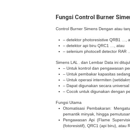
Fungsi Control Burner Sim
Control Burner Simens Dengan atau tan
– detektor photoresistive QRB1 …, 
– detektor api biru QRC1 …, atau
– selenium photocell detector RAR 
Simens LAL . dan Lembar Data ini ditu
– Untuk kontrol dan pengawasan pe
– Untuk pembakar kapasitas sedang 
– Untuk operasi intermiten (setidakn
– Dapat digunakan secara universa
– Cocok untuk digunakan dengan p
Fungsi Utama
Otomatisasi Pembakaran: Mengatu
pemantik minyak, hingga pemutusan 
Pengawasan Api (Flame Supervisi
(fotoresistif), QRC1 (api biru), atau 