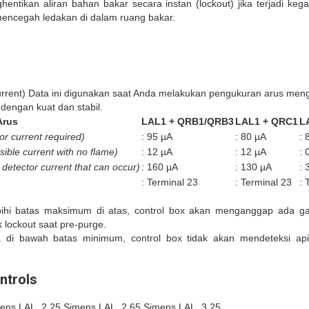
hentikan aliran bahan bakar secara instan (lockout) jika terjadi k
 mencegah ledakan di dalam ruang bakar.
urrent)
Data ini digunakan saat Anda melakukan pengukuran arus me
engan kuat dan stabil.
Arus
LAL1 + QRB1/QRB3
LAL1 + QRC1
L
or current required)
: 95 µA
: 80 µA
: 
ible current with no flame)
: 12 µA
: 12 µA
: 
 detector current that can occur)
: 160 µA
: 130 µA
: 
: Terminal 23
: Terminal 23
: 
hi batas maksimum di atas, control box
akan menganggap ada gang
 lockout
saat pre-purge
.
 di bawah batas minimum, control box
tidak akan mendeteksi ap
ntrols
ens LAL. 2.25 Simens LAL. 2.65 Simens LAL. 3.25