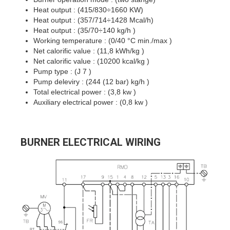
Heat output : (415/830÷1660 KW)
Heat output : (357/714÷1428 Mcal/h)
Heat output : (35/70÷140 kg/h )
Working temperature : (0/40 °C min./max )
Net calorific value : (11,8 kWh/kg )
Net calorific value : (10200 kcal/kg )
Pump type : (J 7 )
Pump deleviry : (244 (12 bar) kg/h )
Total electrical power : (3,8 kw )
Auxiliary electrical power : (0,8 kw )
BURNER ELECTRICAL WIRING