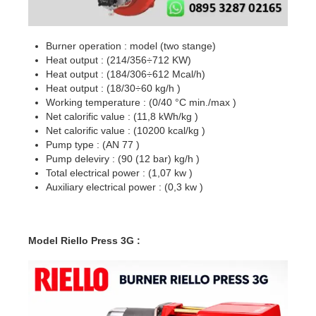
Burner operation : model (two stange)
Heat output : (214/356÷712 KW)
Heat output : (184/306÷612 Mcal/h)
Heat output : (18/30÷60 kg/h )
Working temperature : (0/40 °C min./max )
Net calorific value : (11,8 kWh/kg )
Net calorific value : (10200 kcal/kg )
Pump type : (AN 77 )
Pump deleviry : (90 (12 bar) kg/h )
Total electrical power : (1,07 kw )
Auxiliary electrical power : (0,3 kw )
Model Riello Press 3G :