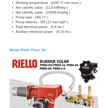
Working temperature : (0/40 °C min./max )
Net calorific value : (11,8 kWh/kg )
Net calorific value : (10200 kcal/kg )
Pump type : (AN 77 )
Pump deleviry : (90 (12 bar) kg/h )
Total electrical power : (0,6 kw )
Auxiliary electrical power : (0,15 kw )
Model Riello Press 2G :