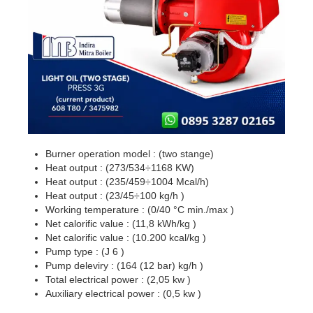
Burner operation model : (two stange)
Heat output : (273/534÷1168 KW)
Heat output : (235/459÷1004 Mcal/h)
Heat output : (23/45÷100 kg/h )
Working temperature : (0/40 °C min./max )
Net calorific value : (11,8 kWh/kg )
Net calorific value : (10.200 kcal/kg )
Pump type : (J 6 )
Pump deleviry : (164 (12 bar) kg/h )
Total electrical power : (2,05 kw )
Auxiliary electrical power : (0,5 kw )