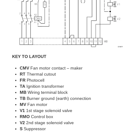
KEY TO LAYOUT
CMV
Fan motor contact – maker
RT
Thermal cutout
FR
Photocell
TA
Ignition transformer
MB
Wiring terminal block
TB
Burner ground (earth) connection
MV
Fan motor
V1
1st stage solenoid valve
RMO
Control box
V2
2nd stage solenoid valve
S
Suppressor