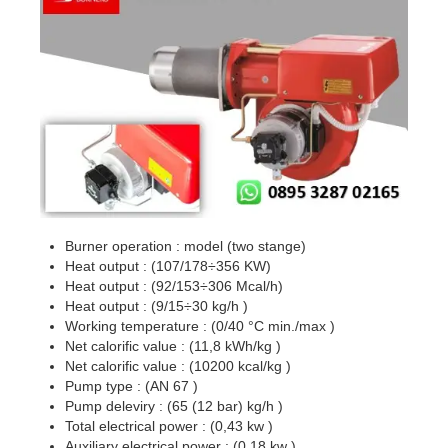
Burner operation : model (two stange)
Heat output : (107/178÷356 KW)
Heat output : (92/153÷306 Mcal/h)
Heat output : (9/15÷30 kg/h )
Working temperature : (0/40 °C min./max )
Net calorific value : (11,8 kWh/kg )
Net calorific value : (10200 kcal/kg )
Pump type : (AN 67 )
Pump deleviry : (65 (12 bar) kg/h )
Total electrical power : (0,43 kw )
Auxiliary electrical power : (0,18 kw )