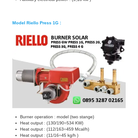
Model Riello Press 1G :
Burner operation : model (two stange)
Heat output : (130/190÷534 KW)
Heat output : (112/163÷459 Mcal/h)
Heat output : (11/16÷45 kg/h )