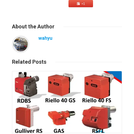
+1
About
the Author
wahyu
Related
Posts
Read More