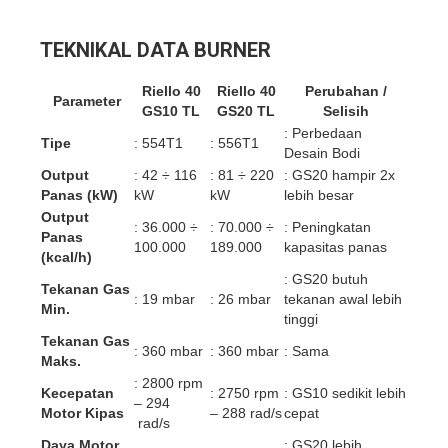
TEKNIKAL DATA BURNER
Riello 40
Riello 40
Perubahan /
Parameter
GS10 TL
GS20 TL
Selisih
: Perbedaan
Tipe
: 554T1
: 556T1
Desain Bodi
Output
: 42 ÷ 116
: 81 ÷ 220
: GS20 hampir 2x
Panas (kW)
kW
kW
lebih besar
Output
: 36.000 ÷
: 70.000 ÷
: Peningkatan
Panas
100.000
189.000
kapasitas panas
(kcal/h)
: GS20 butuh
Tekanan Gas
: 19 mbar
: 26 mbar
tekanan awal lebih
Min.
tinggi
Tekanan Gas
: 360 mbar
: 360 mbar
: Sama
Maks.
: 2800 rpm
Kecepatan
: 2750 rpm
: GS10 sedikit lebih
– 294
Motor Kipas
– 288 rad/s
cepat
rad/s
Daya Motor
: GS20 lebih