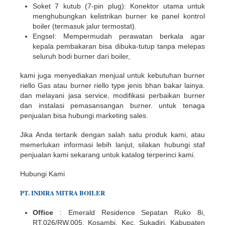
Soket 7 kutub (7-pin plug):
Konektor utama untuk
menghubungkan kelistrikan burner ke panel kontrol
boiler (termasuk jalur termostat).
Engsel:
Mempermudah perawatan berkala agar
kepala pembakaran bisa dibuka-tutup tanpa melepas
seluruh bodi burner dari boiler,
kami juga menyediakan menjual untuk kebutuhan burner
riello Gas atau burner riello type jenis bhan bakar lainya.
dan melayani jasa service, modifikasi perbaikan burner
dan instalasi pemasansangan burner. untuk tenaga
penjualan bisa hubungi marketing sales.
Jika Anda tertarik dengan salah satu produk kami, atau
memerlukan informasi lebih lanjut, silakan hubungi staf
penjualan kami sekarang untuk katalog terperinci kami.
Hubungi Kami
PT.
INDIR
A
MITRA BOILER
Office
: Emerald Residence Sepatan Ruko 8i,
RT.026/RW.005, Kosambi, Kec. Sukadiri, Kabupaten