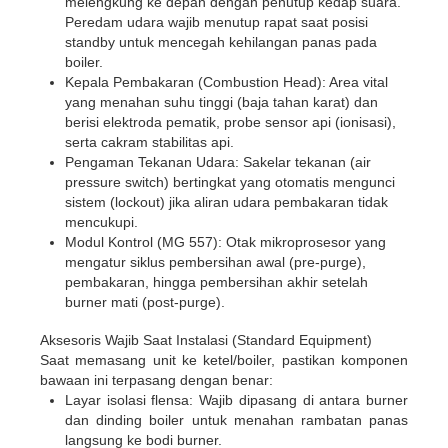
melengkung ke depan dengan penutup kedap suara.
Peredam udara wajib menutup rapat saat posisi
standby
untuk mencegah kehilangan panas pada
boiler.
Kepala Pembakaran (Combustion Head):
Area vital
yang menahan suhu tinggi (baja tahan karat) dan
berisi elektroda pematik, probe sensor api (ionisasi),
serta cakram stabilitas api.
Pengaman Tekanan Udara:
Sakelar tekanan (air
pressure switch
) bertingkat yang otomatis mengunci
sistem (lockout
) jika aliran udara pembakaran tidak
mencukupi.
Modul Kontrol (MG 557):
Otak mikroprosesor yang
mengatur siklus pembersihan awal (pre-purge
),
pembakaran, hingga pembersihan akhir setelah
burner mati (post-purge
).
Aksesoris Wajib Saat Instalasi (Standard Equipment)
Saat memasang unit ke ketel/boiler, pastikan komponen
bawaan ini terpasang dengan benar:
Layar isolasi flensa:
Wajib dipasang di antara burner
dan dinding boiler untuk menahan rambatan panas
langsung ke bodi burner.