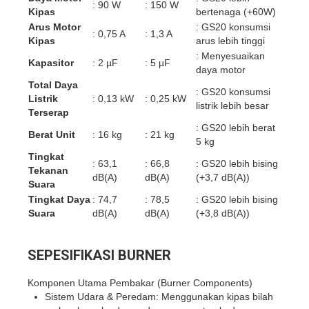
: 90 W
: 150 W
Kipas
bertenaga (+60W)
Arus Motor
: GS20 konsumsi
: 0,75 A
: 1,3 A
Kipas
arus lebih tinggi
: Menyesuaikan
Kapasitor
: 2 µF
: 5 µF
daya motor
Total Daya
: GS20 konsumsi
Listrik
: 0,13 kW
: 0,25 kW
listrik lebih besar
Terserap
: GS20 lebih berat
Berat Unit
: 16 kg
: 21 kg
5 kg
Tingkat
: 63,1
: 66,8
: GS20 lebih bising
Tekanan
dB(A)
dB(A)
(+3,7 dB(A))
Suara
Tingkat Daya
: 74,7
: 78,5
: GS20 lebih bising
Suara
dB(A)
dB(A)
(+3,8 dB(A))
SEPESIFIKASI BURNER
Komponen Utama Pembakar (Burner Components)
Sistem Udara & Peredam:
Menggunakan kipas bilah