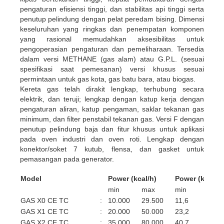
pengaturan efisiensi tinggi, dan stabilitas api tinggi serta
penutup pelindung dengan pelat peredam bising. Dimensi
keseluruhan yang ringkas dan penempatan komponen
yang rasional memudahkan aksesibilitas untuk
pengoperasian pengaturan dan pemeliharaan. Tersedia
dalam versi METHANE (gas alam) atau G.P.L. (sesuai
spesifikasi saat pemesanan) versi khusus sesuai
permintaan untuk gas kota, gas batu bara, atau biogas.
Kereta gas telah dirakit lengkap, terhubung secara
elektrik, dan teruji; lengkap dengan katup kerja dengan
pengaturan aliran, katup pengaman, saklar tekanan gas
minimum, dan filter penstabil tekanan gas. Versi F dengan
penutup pelindung baja dan fitur khusus untuk aplikasi
pada oven industri dan oven roti. Lengkap dengan
konektor/soket 7 kutub, flensa, dan gasket untuk
pemasangan pada generator.
Model
Power (kcal/h)
Power (kW)
min
max
min
max
GAS X0 CE TC
:
10.000
29.500
11,6
34,3
GAS X1 CE TC
:
20.000
50.000
23,2
58,1
GAS X2 CE TC
:
35.000
80.000
40,7
93