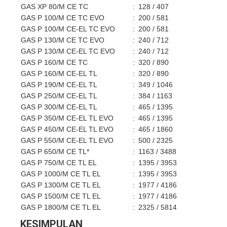
GAS XP 80/M CE TC
:
128 / 407
850
GAS P 100/M CE TC EVO
:
200 / 581
1163
GAS P 100/M CE-EL TC EVO
:
200 / 581
1163
GAS P 130/M CE TC EVO
:
240 / 712
154
GAS P 130/M CE-EL TC EVO
:
240 / 712
154
GAS P 160/M CE TC
:
320 / 890
191
GAS P 160/M CE-EL TL
:
320 / 890
191
GAS P 190/M CE-EL TL
:
349 / 1046
220
GAS P 250/M CE-EL TL
:
384 / 1163
290
GAS P 300/M CE-EL TL
:
465 / 1395
348
GAS P 350/M CE-EL TL EVO
:
465 / 1395
407
GAS P 450/M CE-EL TL EVO
:
465 / 1860
523
GAS P 550/M CE-EL TL EVO
:
500 / 2325
639
GAS P 650/M CE TL*
:
1163 / 3488
755
GAS P 750/M CE TL EL
:
1395 / 3953
872
GAS P 1000/M CE TL EL
:
1395 / 3953
116
GAS P 1300/M CE TL EL
:
1977 / 4186
133
GAS P 1500/M CE TL EL
:
1977 / 4186
151
GAS P 1800/M CE TL EL
:
2325 / 5814
174
KESIMPULAN