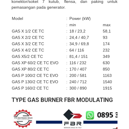
konektor/soket 7 kutub, flensa, dan paking untuk
pemasangan pada generator.
Model
:
Power (kW)
:
min
max
GAS X 1/2 CE TC
:
18 / 23,2
58,1
GAS X 2/2 CE TC
:
24,4 / 40,7
93
GAS X 3/2 CE TC
:
34,9 / 69,8
174
GAS X 4/2 CE TC
:
64 / 116
232
GAS X5/2 CE TC
:
81,4 / 151
349
GAS XP 60/2 CE TC EVO
:
116 / 232
630
GAS XP 80/2 CE TC
:
170 / 407
850
GAS P 100/2 CE TC EVO
:
200 / 581
1163
GAS P 130/2 CE TC EVO
:
240 / 712
1540
GAS P 160/2 CE TC
:
300 / 890
1915
TYPE GAS BURNER FBR MODULATING