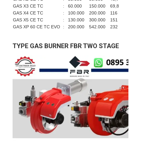
GAS X3 CE TC
:
60.000
150.000
69,8
174
GAS X4 CE TC
:
100.000
200.000
116
232
GAS X5 CE TC
:
130.000
300.000
151
349
GAS XP 60 CE TC EVO
:
200.000
542.000
232
630
TYPE GAS BURNER FBR TWO STAGE