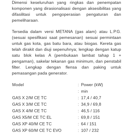
Dimensi keseluruhan yang ringkas dan penempatan
komponen yang dirasionalisasi dengan aksesibilitas yang
difasilitasi untuk pengoperasian pengaturan dan
pemeliharaan.
Tersedia dalam versi METANA (gas alam) atau L.P.G.
(sesuai spesifikasi saat pemesanan) sesuai permintaan
untuk gas kota, gas batu bara, atau biogas. Kereta gas
telah dirakit dan diuji sepenuhnya; lengkap dengan katup
satu blok kelas A (pembukaan lambat tahap 1 +
pengaman), sakelar tekanan gas minimum, dan penstabil
filter. Lengkap dengan flensa dan paking untuk
pemasangan pada generator.
Model
:
Power (kW)
:
min
max
GAS X 2/M CE TC
:
17,4 / 40,7
93
GAS X 3/M CE TC
:
34,9 / 69,8
174
GAS X 4/M CE TC
:
46,5 / 116
232
GAS X5/M CE TC EL
:
69,8 / 151
349
GAS XP 40/M CE TC
:
64 / 151
348
GAS XP 60/M CE TC EVO
:
107 / 232
630