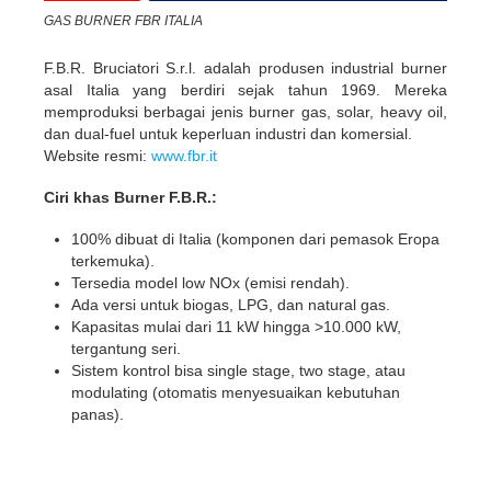
GAS BURNER FBR ITALIA
F.B.R. Bruciatori S.r.l. adalah produsen industrial burner
asal Italia yang berdiri sejak tahun 1969. Mereka
memproduksi berbagai jenis burner gas, solar, heavy oil,
dan dual-fuel untuk keperluan industri dan komersial.
Website resmi:
www.fbr.it
Ciri khas Burner F.B.R.:
100% dibuat di Italia (komponen dari pemasok Eropa
terkemuka).
Tersedia model low NOx (emisi rendah).
Ada versi untuk biogas, LPG, dan natural gas.
Kapasitas mulai dari 11 kW hingga >10.000 kW,
tergantung seri.
Sistem kontrol bisa single stage, two stage, atau
modulating (otomatis menyesuaikan kebutuhan
panas).