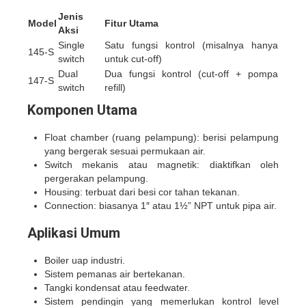
Jenis
Model
Fitur Utama
Aksi
Single
Satu fungsi kontrol (misalnya hanya
145-S
switch
untuk cut-off)
Dual
Dua fungsi kontrol (cut-off + pompa
147-S
switch
refill)
Komponen Utama
Float chamber (ruang pelampung): berisi pelampung
yang bergerak sesuai permukaan air.
Switch mekanis atau magnetik: diaktifkan oleh
pergerakan pelampung.
Housing: terbuat dari besi cor tahan tekanan.
Connection: biasanya 1″ atau 1½” NPT untuk pipa air.
Aplikasi Umum
Boiler uap industri.
Sistem pemanas air bertekanan.
Tangki kondensat atau feedwater.
Sistem pendingin yang memerlukan kontrol level