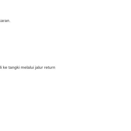
karan.
ke tangki melalui jalur return