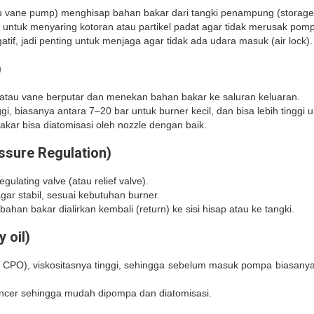
u vane pump) menghisap bahan bakar dari tangki penampung (storage 
ter untuk menyaring kotoran atau partikel padat agar tidak merusak pom
tif, jadi penting untuk menjaga agar tidak ada udara masuk (air lock).
)
atau vane berputar dan menekan bahan bakar ke saluran keluaran.
i, biasanya antara 7–20 bar untuk burner kecil, dan bisa lebih tinggi u
akar bisa diatomisasi oleh nozzle dengan baik.
ssure Regulation)
ulating valve (atau relief valve).
gar stabil, sesuai kebutuhan burner.
 bahan bakar dialirkan kembali (return) ke sisi hisap atau ke tangki.
 oil)
 CPO), viskositasnya tinggi, sehingga sebelum masuk pompa biasanya
encer sehingga mudah dipompa dan diatomisasi.