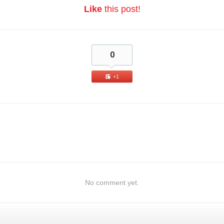
Like
this post!
0
+1
No comment yet.