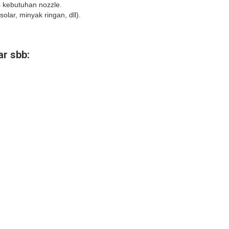
i kebutuhan nozzle.
olar, minyak ringan, dll).
r sbb: