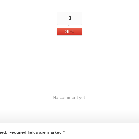
0
+1
No comment yet.
shed. Required fields are marked
*