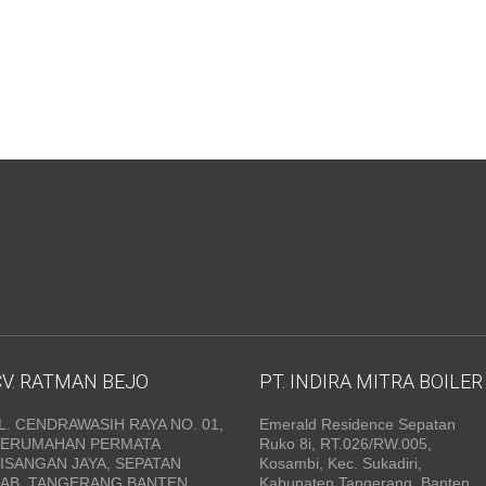
CV. RATMAN BEJO
PT. INDIRA MITRA BOILER
L. CENDRAWASIH RAYA NO. 01,
Emerald Residence Sepatan
PERUMAHAN PERMATA
Ruko 8i, RT.026/RW.005,
ISANGAN JAYA, SEPATAN
Kosambi, Kec. Sukadiri,
KAB. TANGERANG BANTEN
Kabupaten Tangerang, Banten