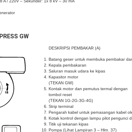
,8 A / 220V – Sekunder: 1x 8 kV – 30 mA
enerator
 PRESS GW
DESKRIPSI PEMBAKAR (A)
Batang geser untuk membuka pembakar da
Kepala pembakaran
Saluran masuk udara ke kipas
Kapasitor motor
(TEKAN GW)
Kontak motor dan pemutus termal dengan
tombol reset
(TEKAN 1G-2G-3G-4G)
Strip terminal
Pengarah kabel untuk pemasangan kabel o
Kotak kontrol dengan lampu pilot pengunci 
Titik uji tekanan kipas
Pompa (Lihat Lampiran 3 – Hlm. 37)