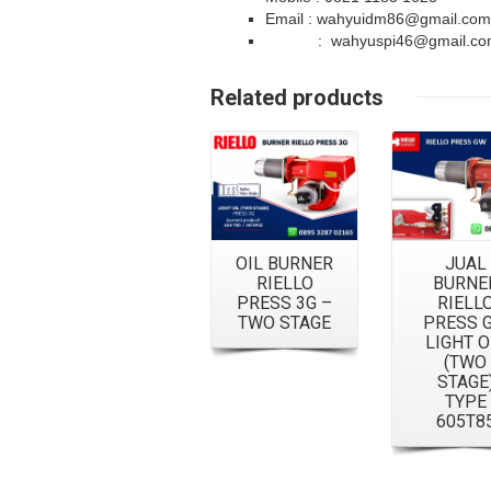
Email : wahyuidm86@gmail.com
: wahyuspi46@gmail.co
Details
Details
Related products
OIL BURNER
JUAL
RIELLO
BURNE
PRESS 3G –
RIELL
TWO STAGE
PRESS 
LIGHT O
(TWO
STAGE
TYPE
605T8