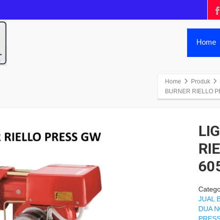
Home
Home
Produk
BURNER RIELLO P
LI
RI
60
Catego
JUAL 
DUA N
PRESS