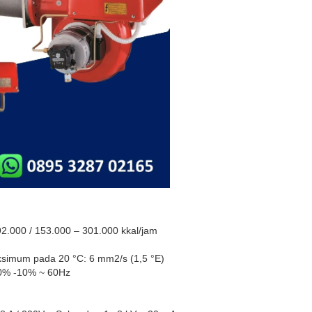
92.000 / 153.000 – 301.000 kkal/jam
aksimum pada 20 °C: 6 mm2/s (1,5 °E)
+10% -10% ~ 60Hz