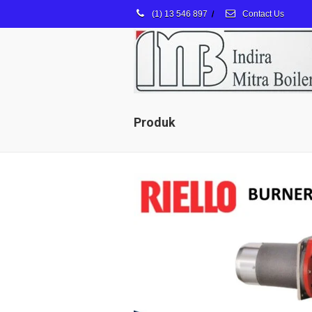
(1) 13 546 897
/
Contact Us
Produk