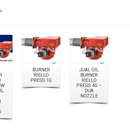
m
Details
Details
BURNER
JUAL OIL
R
RIELLO
BURNER
O
PRESS 1G
RIELLO
GW
PRESS 4G –
IL
DUA
NOZZLE
)
5