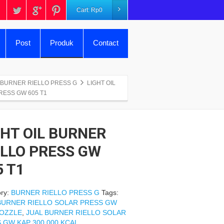
Cart:
Rp
0
Post
Produk
Contact
BURNER RIELLO PRESS G
LIGHT OIL
RESS GW 605 T1
GHT OIL BURNER
ELLO PRESS GW
5 T1
ry:
BURNER RIELLO PRESS G
Tags:
BURNER RIELLO SOLAR PRESS GW
OZZLE
,
JUAL BURNER RIELLO SOLAR
 GW KAP 300.000 KCAL