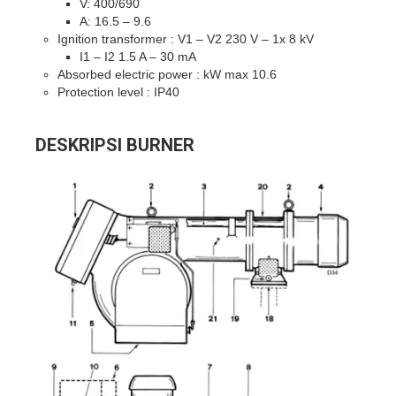
V: 400/690
A: 16.5 – 9.6
Ignition transformer : V1 – V2 230 V – 1x 8 kV
I1 – I2 1.5 A – 30 mA
Absorbed electric power : kW max 10.6
Protection level : IP40
DESKRIPSI BURNER