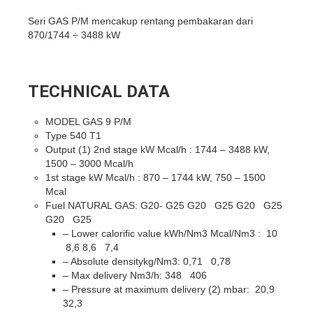
Seri GAS P/M mencakup rentang pembakaran dari
870/1744 ÷ 3488 kW
TECHNICAL DATA
MODEL GAS 9 P/M
Type 540 T1
Output (1) 2nd stage kW Mcal/h : 1744 – 3488 kW,
1500 – 3000 Mcal/h
1st stage kW Mcal/h : 870 – 1744 kW, 750 – 1500
Mcal
Fuel NATURAL GAS: G20- G25 G20 G25 G20 G25
G20 G25
– Lower calorific value kWh/Nm3 Mcal/Nm3 : 10
8,6 8,6 7,4
– Absolute densitykg/Nm3: 0,71 0,78
– Max delivery Nm3/h: 348 406
– Pressure at maximum delivery (2) mbar: 20,9
32,3