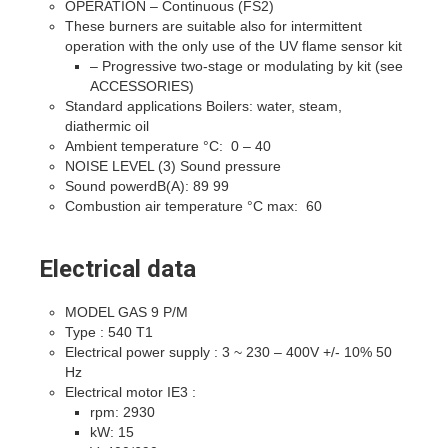
OPERATION – Continuous (FS2)
These burners are suitable also for intermittent
operation with the only use of the UV flame sensor kit
– Progressive two-stage or modulating by kit (see
ACCESSORIES)
Standard applications Boilers: water, steam,
diathermic oil
Ambient temperature °C: 0 – 40
NOISE LEVEL (3) Sound pressure
Sound powerdB(A): 89 99
Combustion air temperature °C max: 60
Electrical data
MODEL GAS 9 P/M
Type : 540 T1
Electrical power supply : 3 ~ 230 – 400V +/- 10% 50
Hz
Electrical motor IE3 :
rpm: 2930
kW: 15