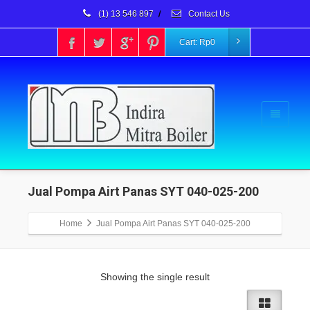
(1) 13 546 897
/
Contact Us
Cart:
Rp
0
Jual Pompa Airt Panas SYT 040-025-200
Home
Jual Pompa Airt Panas SYT 040-025-200
Showing the single result