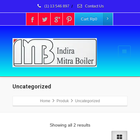
(1) 13 546 897
/
Contact Us
Cart:
Rp
0
Uncategorized
Home
Produk
Uncategorized
Showing all 2 results