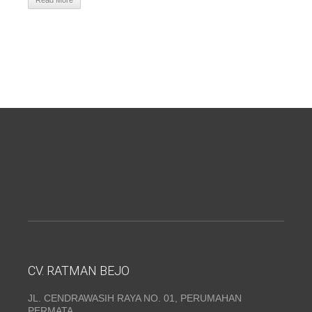
Read More
CV. RATMAN BEJO
JL. CENDRAWASIH RAYA NO. 01, PERUMAHAN
PERMATA