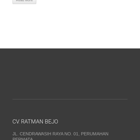
Read More
CV. RATMAN BEJO
JL. CENDRAWASIH RAYA NO. 01, PERUMAHAN
PERMATA