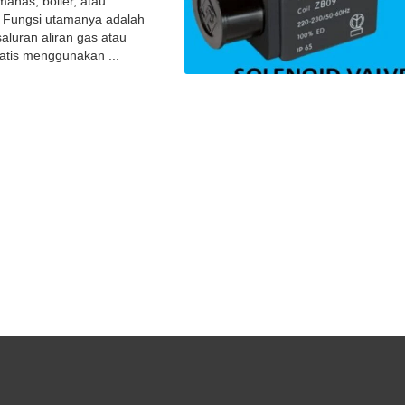
manas, boiler, atau
a. Fungsi utamanya adalah
luran aliran gas atau
atis menggunakan ...