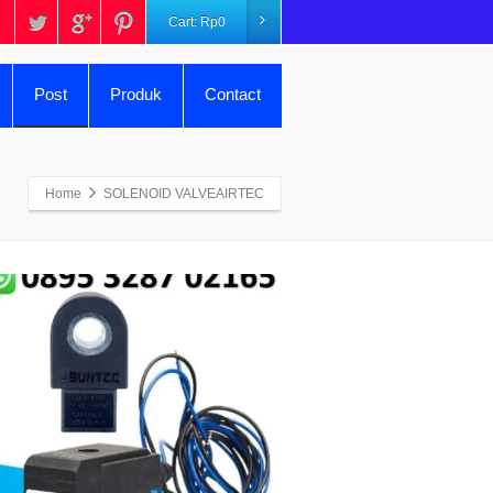
Cart:
Rp
0
Post
Produk
Contact
Home
SOLENOID VALVEAIRTEC