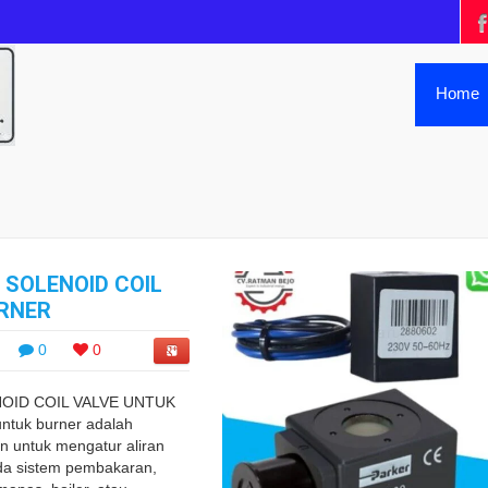
Home
 SOLENOID COIL
URNER
0
0
OID COIL VALVE UNTUK
ntuk burner adalah
 untuk mengatur aliran
da sistem pembakaran,