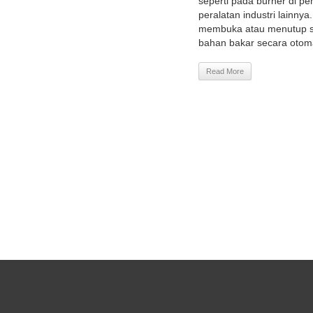
seperti pada burner di pe
peralatan industri lainny
membuka atau menutup sa
bahan bakar secara otom
Read More