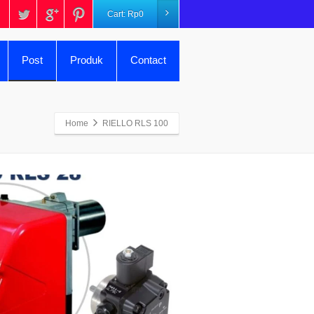
Cart:
Rp
0
Post
Produk
Contact
Home
RIELLO RLS 100