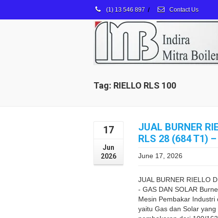
(1) 13 546 897
/
Contact Us
Tag: RIELLO RLS 100
JUAL BURNER RI
17
RLS 28 (684 T1)
Jun
June 17, 2026
2026
JUAL BURNER RIELLO DU
- GAS DAN SOLAR Burner 
Mesin Pembakar Industri
yaitu Gas dan Solar yan