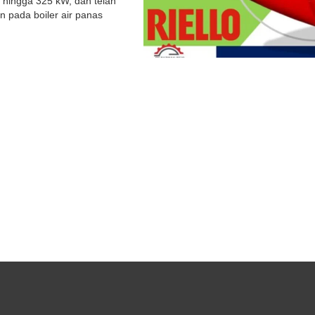
 hingga 325 kW, dan telah
n pada boiler air panas