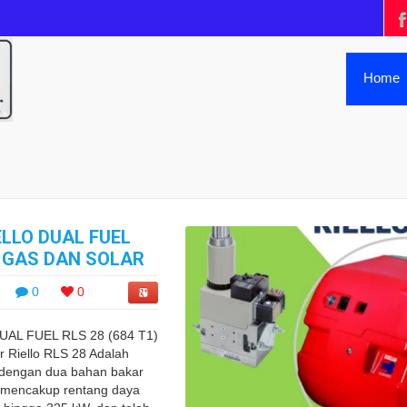
Home
ELLO DUAL FUEL
 – GAS DAN SOLAR
0
0
AL FUEL RLS 28 (684 T1)
Riello RLS 28 Adalah
 dengan dua bahan bakar
g mencakup rentang daya