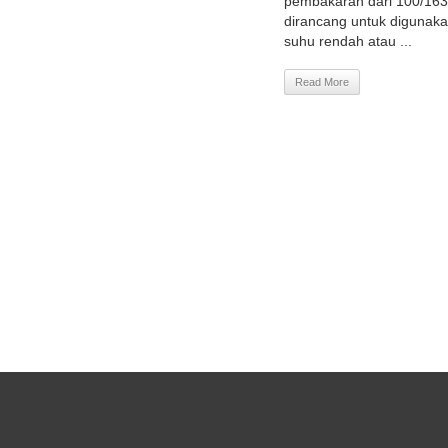
pembakaran dari 100/163
dirancang untuk digunaka
suhu rendah atau ...
Read More