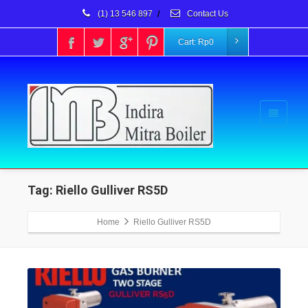
(1) 13 546 897
/
Contact Us
Cart:
Rp
0
Tag: Riello Gulliver RS5D
Home
Riello Gulliver RS5D