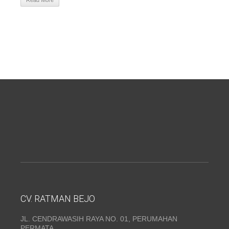
Read More
CV. RATMAN BEJO
JL. CENDRAWASIH RAYA NO. 01, PERUMAHAN
PERMATA