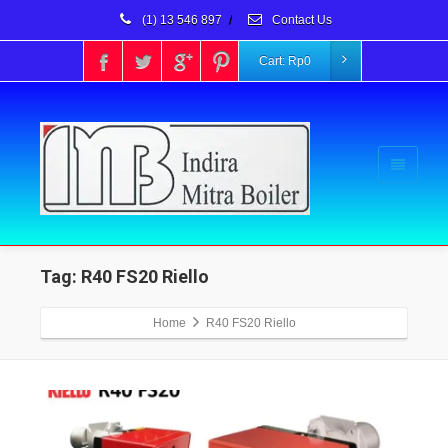
(1) 13 546 897
/
Contact Us
Cart:
Rp
0
Tag: R40 FS20 Riello
Home
R40 FS20 Riello