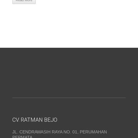
Read More
CV. RATMAN BEJO
JL. CENDRAWASIH RAYA NO. 01, PERUMAHAN
PERMATA