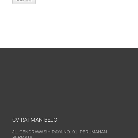
Read More
CV. RATMAN BEJO
JL. CENDRAWASIH RAYA NO. 01, PERUMAHAN
PERMATA