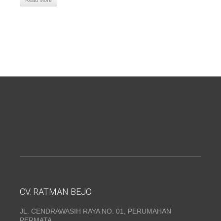
Read More
CV. RATMAN BEJO
JL. CENDRAWASIH RAYA NO. 01, PERUMAHAN
PERMATA