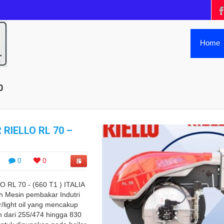
Home
0
 RIELLO RL 70 –
0
0
RL 70 - (660 T1 ) ITALIA
ah Mesin pembakar Indutri
/light oil yang mencakup
 dari 255/474 hingga 830