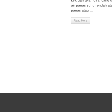
kW, dan telah dirancang 
air panas suhu rendah at
panas atau ...
Read More