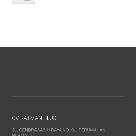
Read More
CV. RATMAN BEJO
JL. CENDRAWASIH RAYA NO. 01, PERUMAHAN
PERMATA