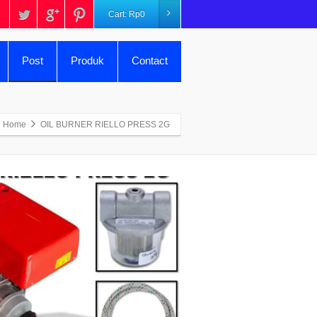
Cart:
Rp
0
Post
Produk
Contact
Home
OIL BURNER RIELLO PRESS 2G