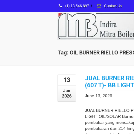
(1) 13 546 897
/
Contact Us
Tag: OIL BURNER RIELLO PRES
JUAL BURNER RI
13
(607 T)- BB LIGH
Jun
June 13, 2026
2026
JUAL BURNER RIELLO PR
LIGHT OIL/SOLAR Burne
pembakar yang mencakup
pembakaran dari 214 hin