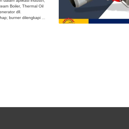
 dalam aplikasi industri,
eam Boiler, Thermal Oil
enerator dll.
p; burner dilengkapi ...