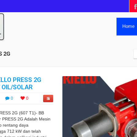
Home
S 2G
ELLO PRESS 2G
T OIL/SOLAR
0
0
ESS 2G (607 T1)- BB
r PRESS 2G Adalah Mesin
 rentang daya
gga 712 kW dan telah