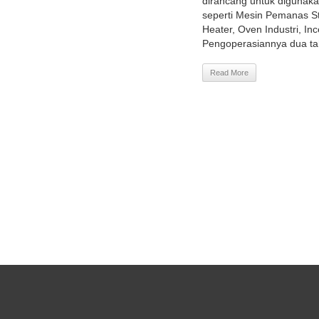
dirancang untuk digunakan
seperti Mesin Pemanas St
Heater, Oven Industri, Inc
Pengoperasiannya dua taha
Read More