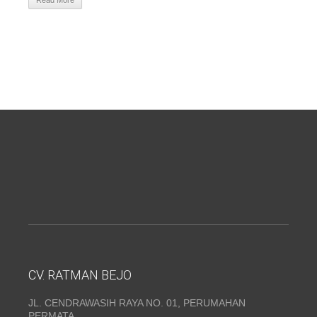
Read More
CV. RATMAN BEJO
JL. CENDRAWASIH RAYA NO. 01, PERUMAHAN
PERMATA