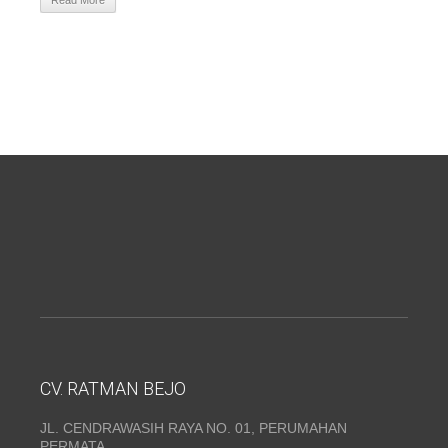
Read More
CV. RATMAN BEJO
JL. CENDRAWASIH RAYA NO. 01, PERUMAHAN
PERMATA