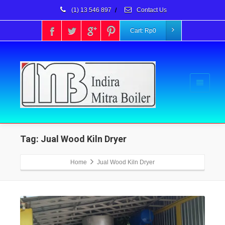
(1) 13 546 897
/
Contact Us
Cart:
Rp
0
Tag: Jual Wood Kiln Dryer
Home
Jual Wood Kiln Dryer