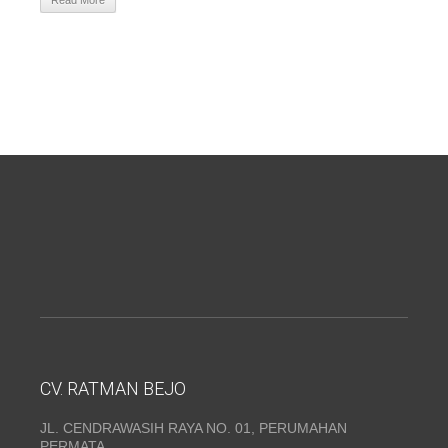
Read More
CV. RATMAN BEJO
JL. CENDRAWASIH RAYA NO. 01, PERUMAHAN
PERMATA