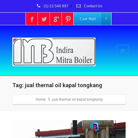
(1) 13 546 897
/
Contact Us
Cart:
Rp
0
Tag: jual thernal oil kapal tongkang
Home
jual thernal oil kapal tongkang