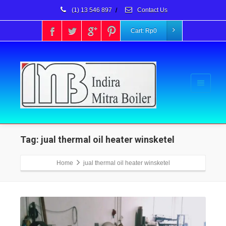
(1) 13 546 897
/
Contact Us
Cart:
Rp
0
Tag: jual thermal oil heater winsketel
Home
jual thermal oil heater winsketel