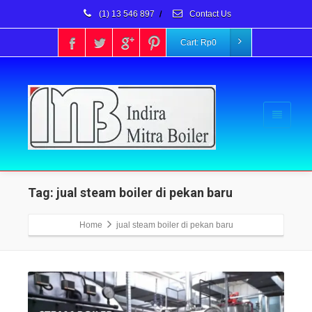
(1) 13 546 897
/
Contact Us
Cart:
Rp
0
Tag: jual steam boiler di pekan baru
Home
jual steam boiler di pekan baru