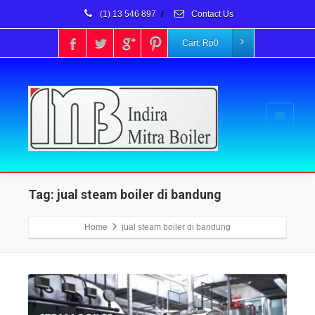
(1) 13 546 897
/
Contact Us
Cart:
Rp
0
Tag: jual steam boiler di bandung
Home
jual steam boiler di bandung