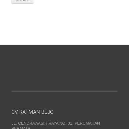
Read More
CV. RATMAN BEJO
JL. CENDRAWASIH RAYA NO. 01, PERUMAHAN
PERMATA