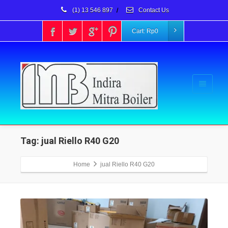
(1) 13 546 897
/
Contact Us
Cart:
Rp
0
Tag: jual Riello R40 G20
Home
jual Riello R40 G20